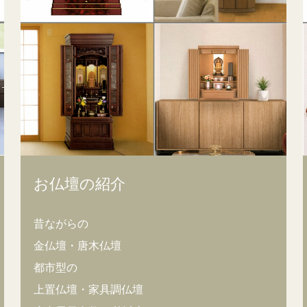
お仏壇の紹介
昔ながらの
金仏壇・唐木仏壇
都市型の
上置仏壇・家具調仏壇